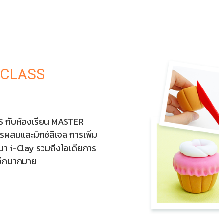
CLASS
OS กับห้องเรียน MASTER
รผสมเเละมิกซ์สีเจล การเพิ่ม
เบา i-Clay รวมถึงไอเดียการ
ๆอีกมากมาย