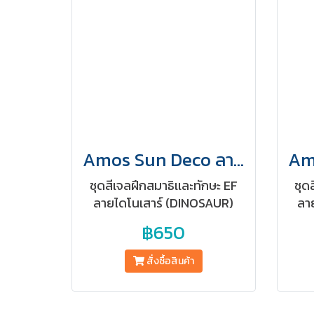
Amos Sun Deco ลายไดโนเสาร์ (กล่องใหญ่)
ชุดสีเจลฝึกสมาธิเเละทักษะ EF
ชุด
ลายไดโนเสาร์ (DINOSAUR)
ลา
สำหรับเด็ก 3+
฿650
สั่งซื้อสินค้า