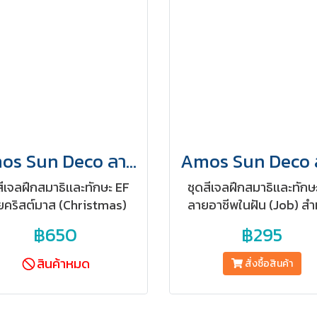
Amos Sun Deco ลายคริสต์มาสขอบทอง (กล่องใหญ่)
สีเจลฝึกสมาธิเเละทักษะ EF
ชุดสีเจลฝึกสมาธิเเละทักษ
ยคริสต์มาส (Christmas)
ลายอาชีพในฝัน (Job) สำ
สำหรับเด็ก 3+
เด็ก 3+
฿650
฿295
สินค้าหมด
สั่งซื้อสินค้า