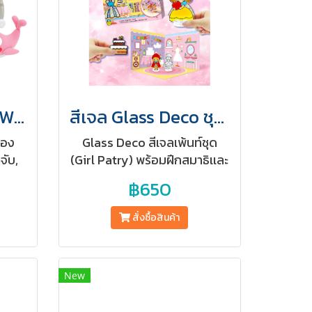
ดินเบา Mini Clay Whale (ปลอดสารพิษสำหรับเด็ก)
สีเจล Glass Deco ชุด Girl Party
ของ
Glass Deco สีเจลเพ้นท์ชุด
จับ,
(Girl Patry) พร้อมฝึกสมาธิเเละ
อมัด
ทักษะ EF ในตัวสำหรับเด็ก 3+
฿650
ดยใช้
กลาง
สั่งซื้อสินค้า
New