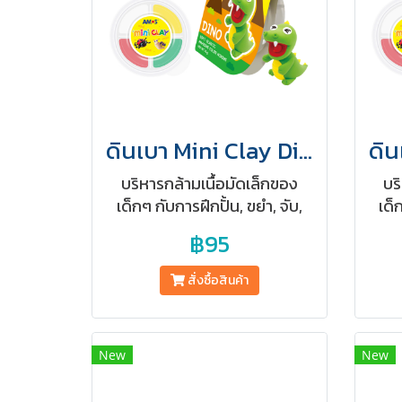
ดินเบา Mini Clay Dino (ปลอดสารพิษสำหรับเด็ก)(copy)
บริหารกล้ามเนื้อมัดเล็กของ
บร
เด็กๆ กับการฝึกปั้น, ขยำ, จับ,
เด็
นวด เพื่อพัฒนากล้ามเนื้อมัด
นวด
฿95
เล็กอย่างค่อยเป็นค่อยไปโดยใช้
เล็ก
ศิลปะเเห่งการปั้นเป็นสื่อกลาง
ศิล
สั่งซื้อสินค้า
New
New