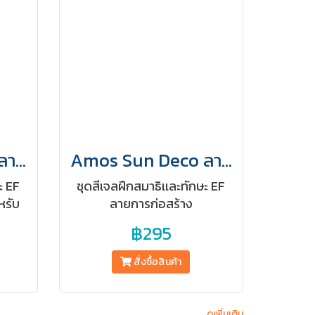
Amos Sun Deco ลายอาชีพในฝัน
Amos Sun Deco ลายการก่อสร้าง
ะ EF
ชุดสีเจลฝึกสมาธิเเละทักษะ EF
หรับ
ลายการก่อสร้าง
(Construction) ฝึกสมาธิพร้อม
฿295
ทักษะ EF ในตัวสำหรับเด็ก 3+
สั่งซื้อสินค้า
ดูเพิ่มเติม