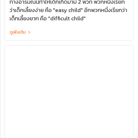
ทางอารมณ์นี้ทำให้เด็กเกิดมามี 2 พวก พวกหนึ่งเรียก
ว่าเด็กเลี้ยงง่าย คือ "easy child" อีกพวกหนึ่งเรียกว่า
เด็กเลี้ยงยาก คือ "difficult child"
ดูเพิ่มเติม