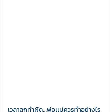
เวลาลูกทำผิด...พ่อเเม่ควรทำอย่างไร