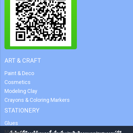
ART & CRAFT
Paint & Deco
Cosmetics
Modeling Clay
Crayons & Coloring Markers
STATIONERY
Glues
Markers