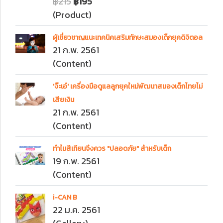
฿215
฿195
(Product)
ผู้เชี่ยวชาญแนะเทคนิคเสริมทักษะสมองเด็กยุคดิจิตอล
21 ก.พ. 2561
(Content)
'จ๊ะเอ๋' เครื่องมือดูแลลูกยุคใหม่พัฒนาสมองเด็กไทยไม่
เสียเงิน
21 ก.พ. 2561
(Content)
ทำไมสีเทียนจึงควร "ปลอดภัย" สำหรับเด็ก
19 ก.พ. 2561
(Content)
i-CAN B
22 ม.ค. 2561