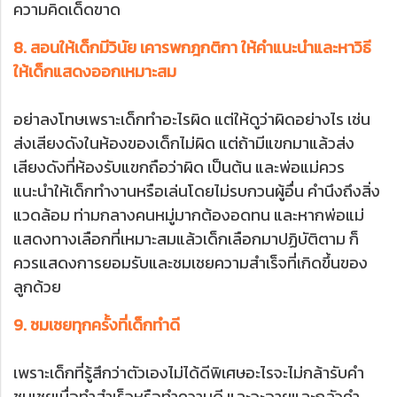
ความคิดเด็ดขาด
8. สอนให้เด็กมีวินัย เคารพกฎกติกา ให้คำแนะนำและหาวิธี
ให้เด็กแสดงออกเหมาะสม
อย่าลงโทษเพราะเด็กทำอะไรผิด แต่ให้ดูว่าผิดอย่างไร เช่น
ส่งเสียงดังในห้องของเด็กไม่ผิด แต่ถ้ามีแขกมาแล้วส่ง
เสียงดังที่ห้องรับแขกถือว่าผิด เป็นต้น และพ่อแม่ควร
แนะนำให้เด็กทำงานหรือเล่นโดยไม่รบกวนผู้อื่น คำนึงถึงสิ่ง
แวดล้อม ท่ามกลางคนหมู่มากต้องอดทน และหากพ่อแม่
แสดงทางเลือกที่เหมาะสมแล้วเด็กเลือกมาปฏิบัติตาม ก็
ควรแสดงการยอมรับและชมเชยความสำเร็จที่เกิดขึ้นของ
ลูกด้วย
9. ชมเชยทุกครั้งที่เด็กทำดี
เพราะเด็กที่รู้สึกว่าตัวเองไม่ได้ดีพิเศษอะไรจะไม่กล้ารับคำ
ชมเชยเมื่อทำสำเร็จหรือทำความดี และจะอายและกลัวคำ